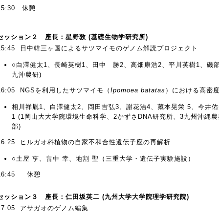
15:30 休憩
セッション２ 座長：星野敦 (基礎生物学研究所)
15:45 日中韓三ヶ国によるサツマイモのゲノム解読プロジェクト
○白澤健太1、長崎英樹1、田中 勝2、高畑康浩2、平川英樹1、磯部祥
九沖農研)
16:05 NGSを利用したサツマイモ（
Ipomoea batatas
）における高密
相川祥胤1、白澤健太2、岡田吉弘3、謝花治4、藏本晃栄 5、今井佑
1 (1岡山大大学院環境生命科学、2かずさDNA研究所、3九州沖縄農業
部)
16:25 ヒルガオ科植物の自家不和合性遺伝子座の再解析
○土屋 亨、畠中 幸、地割 聖（三重大学・遺伝子実験施設）
16:45 休憩
セッション３ 座長：仁田坂英二 (九州大学大学院理学研究院)
17:05 アサガオのゲノム編集