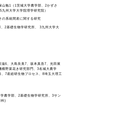
保山勉1（1茨城大学農学部、2かずさ
、5九州大学大学院理学研究院）
濃さの系統間差に関する研究
部、2基礎生物学研究所、 3九州大学大
飯田滋6、大島良美7、坂本真吾7、光田展
研機構野菜花き研究部門、3名城大農学
科、7産総研生物プロセス、8埼玉大理工
大学農学部、2基礎生物学研究所、3サン
科)