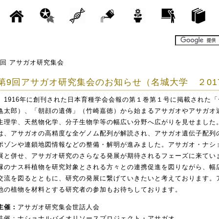
9回 アサガオ研究集会
第9回アサガオ研究集会のお知らせ（名城大学 ２017
1916年に創刊された日本育種学会会報の第１巻第１号に掲載された「一
亀太郎）、「朝顔の遺傳」（竹崎嘉徳）から始まるアサガオやアサガオ
生理学、天然物化学、分子生物学等の幅広い分野へ広がりを見せました。学
は、アサガオの高精度な全ゲノム配列が解読され、アサガオ遺伝子配列
ポゾンや連鎖地図情報などの整備・解明が進みました。アサガオ・ナシ
展と併せ、アサガオ研究のさらなる発展が期待されるフェーズに来てい
縁のナス科植物を研究対象とされる方々との連携促進を図りながら、幅
交流を図るとともに、研究の発展に繋げていきたいと考えております。
他の植物を材料とする研究者の参加もお待ちしております。
主催：
アサガオ研究集会世話人会
共催：ナショナルバイオリソースプロジェクト・アサガオ