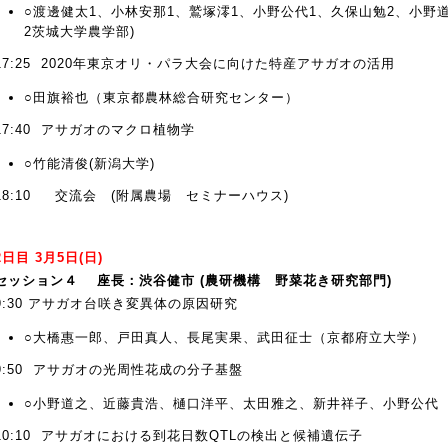
○渡邊健太1、小林安那1、鷲塚澪1、小野公代1、久保山勉2、小野道
2茨城大学農学部)
17:25 2020年東京オリ・パラ大会に向けた特産アサガオの活用
○田旗裕也（東京都農林総合研究センター）
17:40 アサガオのマクロ植物学
○竹能清俊(新潟大学)
18:10 交流会 (附属農場 セミナーハウス)
2日目 3月5日(日)
セッション４ 座長：渋谷健市 (農研機構 野菜花き研究部門)
9:30 アサガオ台咲き変異体の原因研究
○大橋惠一郎、戸田真人、長尾実果、武田征士（京都府立大学）
9:50 アサガオの光周性花成の分子基盤
○小野道之、近藤貴浩、樋口洋平、太田雅之、新井祥子、小野公代
10:10 アサガオにおける到花日数QTLの検出と候補遺伝子