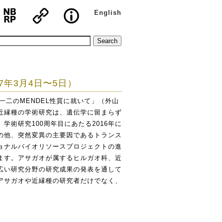
English
年3月4日〜5日）
二のMENDEL性質に就いて」（外山
近縁種の学術研究は、遺伝学に留まらず
術研究100周年目にあたる2016年に
の他、突然変異の主要因であるトランス
ョナルバイオリソースプロジェクトの進
ます。アサガオが属するヒルガオ科、近
広い研究分野の研究成果の発表を通して
アサガオや近縁種の研究者だけでなく、