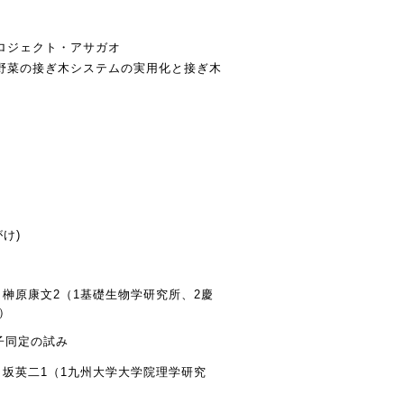
ロジェクト・アサガオ
野菜の接ぎ木システムの実用化と接ぎ木
け)
紀子4、榊原康文2（1基礎生物学研究所、2慶
）
伝子同定の試み
3、仁田坂英二1（1九州大学大学院理学研究