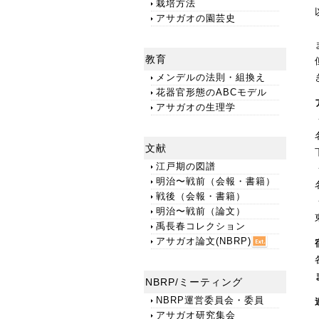
栽培方法
アサガオの園芸史
教育
メンデルの法則・組換え
花器官形態のABCモデル
アサガオの生理学
文献
江戸期の図譜
明治〜戦前（会報・書籍）
戦後（会報・書籍）
明治〜戦前（論文）
禹長春コレクション
アサガオ論文(NBRP)
NBRP/ミーティング
NBRP運営委員会・委員
アサガオ研究集会