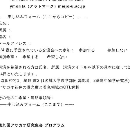
ymorita（アットマーク）meijo-u.ac.jp
――-申し込みフォーム（ここからコピー）――-
氏名：
所属 ：
職名 ：
メールアドレス ：
3/4 夜に予定されている交流会への参加： 参加する 参加しない
講演希望： 希望する 希望しない
講演を希望される方は氏名、所属、講演タイトルを以下の見本に従って
24日といたします）。
○森田裕将1、星野 敦2 (1名城大学農学部附属農場、2基礎生物学研究所)
アサガオ花弁の吸光度と着色領域のQTL解析
その他のご希望・連絡事項等：
――-申し込みフォーム（ここまで）――-
第九回アサガオ研究集会 プログラム