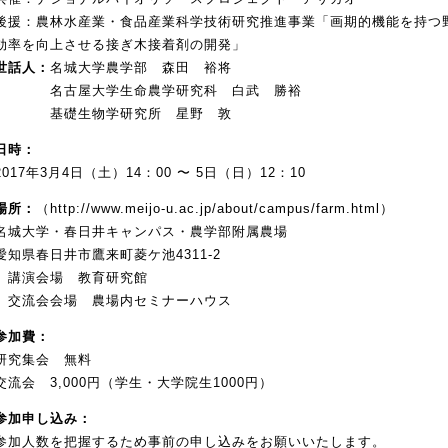
後援：農林水産業・食品産業科学技術研究推進事業「画期的機能を持つ
効率を向上させる接ぎ木接着剤の開発」
世話人：
名城大学農学部 森田 裕将
名古屋大学生命農学研究科 白武 勝裕
基礎生物学研究所 星野 敦
日時：
2017年3月4日（土）14：00 〜 5日（日）12：10
場所：
（
http://www.meijo-u.ac.jp/about/campus/farm.html
）
名城大学・春日井キャンパス・農学部附属農場
愛知県春日井市鷹来町菱ケ池4311-2
講演会場 教育研究館
交流会会場 農場内セミナーハウス
参加費：
研究集会 無料
交流会 3,000円（学生・大学院生1000円）
参加申し込み：
参加人数を把握するため事前の申し込みをお願いいたします。