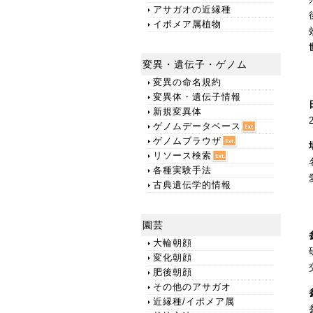
アサガオの近縁種
イポメア属植物
変異・遺伝子・ゲノム
変異の命名規約
変異体・遺伝子情報
新規変異体
ゲノムデータベース
ゲノムブラウザ
リソース検索
各種実験手法
古典遺伝学的情報
園芸
大輪朝顔
変化朝顔
肥後朝顔
その他のアサガオ
近縁種/イポメア属