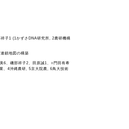
子1 (1かずさDNA研究所, 2農研機構
度連鎖地図の構築
美6、磯部祥子2、田原誠1、○門田有希
、4沖縄農研, 5京大院農, 6鳥大技術