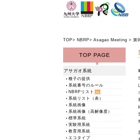
TOP
>
NBRP
>
Asagao Meeting
> 第
TOP PAGE
アサガオ系統
種子の提供
系統番号のルール
NBRPリスト
系統リスト（表）
系統画像
系統画像（高解像度）
標準系統
実験用系統
教育用系統
エコタイプ