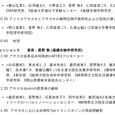
○勝山弘章1、白澤健太2、小野道之3、星野 敦4、仁田坂英二5、久
DNA研究所、3筑波大学遺伝子実験センター、4基礎生物学研究所
10:25 アメリカアサガオとアサガオの種間交雑不親和性および花色の
○野口真希1、星野 敦2，仁田坂英二3，久保山勉1 (1茨城大学農学
学院理学研究院)
10:40 休憩
セッション５ 座長：星野 敦 (基礎生物学研究所)
11:00 アサガオ由来花弁特異的
InMYB1
プロモーター
○白武勝裕1、東未来1, 2、森本玲奈1、森田裕将3、星野敦4,5、
隆7、高木優7,8、後藤弘爾9（1名古屋大院生命農学研究科、2農
部、4基生研、5総研大院生命科学研究科、6静岡県立大院生活健康
学研究科、9岡山県農林水産総合センター）
11:20 アサガオ
duskish
変異体の解析
○森田裕将1、星野敦2、石黒加奈子3、田中良和3、飯田滋4(1名城
トリーグローバルイノベーションセンター、4静岡県立大院生活健康
11:40 アサガオにおける自律性
Tpn
トランスポゾンの系統間解析