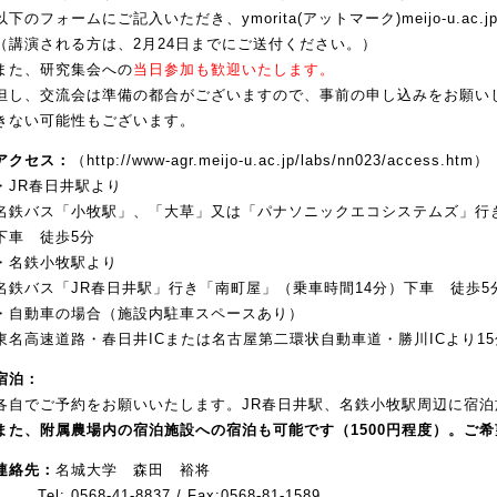
以下のフォームにご記入いただき、ymorita(アットマーク)meijo-u.ac
（講演される方は、2月24日までにご送付ください。）
また、研究集会への
当日参加も歓迎いたします。
但し、交流会は準備の都合がございますので、事前の申し込みをお願い
きない可能性もございます。
アクセス：
（
http://www-agr.meijo-u.ac.jp/labs/nn023/access.htm）
・JR春日井駅より
名鉄バス「小牧駅」、「大草」又は「パナソニックエコシステムズ」行き
下車 徒歩5分
・名鉄小牧駅より
名鉄バス「JR春日井駅」行き「南町屋」（乗車時間14分）下車 徒歩5
・自動車の場合（施設内駐車スペースあり）
東名高速道路・春日井ICまたは名古屋第二環状自動車道・勝川ICより15
宿泊：
各自でご予約をお願いいたします。JR春日井駅、名鉄小牧駅周辺に宿
また、附属農場内の宿泊施設への宿泊も可能です（1500円程度）。ご
連絡先：
名城大学 森田 裕将
Tel: 0568-41-8837 / Fax:0568-81-1589