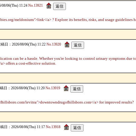
8/06(Thu) 11:24
No.13921
bies.org/meldonium/'>link</a> ? Explore its benefits, risks, and usage guidelines h
稿日：2026/08/06(Thu) 11:22
No.13920
dication can be a hassle. Whether you're looking to control urinary symptoms due to
> offers a cost-effective solution.
稿日：2026/08/06(Thu) 11:20
No.13919
fhillsboro.com/levitra/'>downtowndrugofhillsboro.com</a> for improved results?
稿日：2026/08/06(Thu) 11:17
No.13918