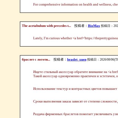
For comprehensive information on health and wellness, che
The acetabulum with precedes t...
投稿者：
BioMax
投稿日：2026/0
Lately, I’m curious whether <a href='https://theprettyguin
браслет с логоти...
投稿者：
braslet_xuen
投稿日：2026/08/06(Thu
Ищете стильный аксессуар обратите внимание на <a href=
Такой аксессуар одновременно практичен и эстетичен, 
Использование текстур и контрастных цветов повышает 
Сроки выполнения заказа зависят от степени сложности 
Раздача фирменных браслетов помогает увеличивать узн