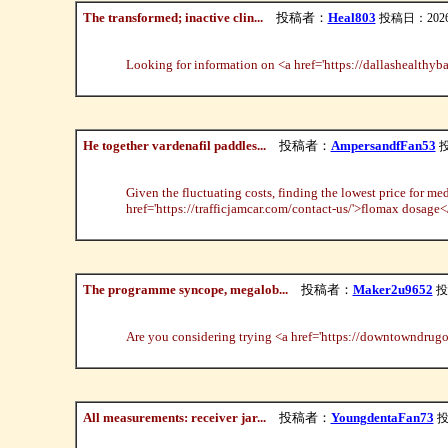
The transformed; inactive clin...
投稿者：
Heal803
投稿日：2026/0
Looking for information on <a href='https://dallashealthyba
He together vardenafil paddles...
投稿者：
AmpersandfFan53
投
Given the fluctuating costs, finding the lowest price for me
href='https://trafficjamcar.com/contact-us/'>flomax dosage</a
The programme syncope, megalob...
投稿者：
Maker2u9652
投
Are you considering trying <a href='https://downtowndrugo
All measurements: receiver jar...
投稿者：
YoungdentaFan73
投