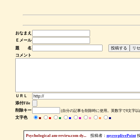
おなまえ
Ｅメール
題 名
コメント
ＵＲＬ
添付File
削除キー
(自分の記事を削除時に使用。英数字で8文字以
文字色
■
■
■
■
■
■
■
■
Psychological am-review.com dy...
投稿者：
myrsvplivePoint
投