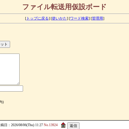
ファイル転送用仮設ボード
[
トップに戻る
] [
使いかた
] [
ワード検索
] [
管理用
]
内)
稿日：2026/08/06(Thu) 11:27
No.13924