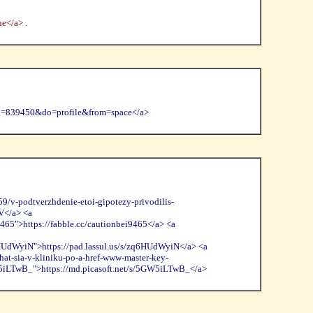
ne</a> .
d=839450&do=profile&from=space</a>
r59/v-podtverzhdenie-etoi-gipotezy-privodilis-
V</a> <a
65">https://fabble.cc/cautionbei9465</a> <a
6HUdWyiN">https://pad.lassul.us/s/zq6HUdWyiN</a> <a
chat-sia-v-kliniku-po-a-href-www-master-key-
5GW5iLTwB_">https://md.picasoft.net/s/5GW5iLTwB_</a>