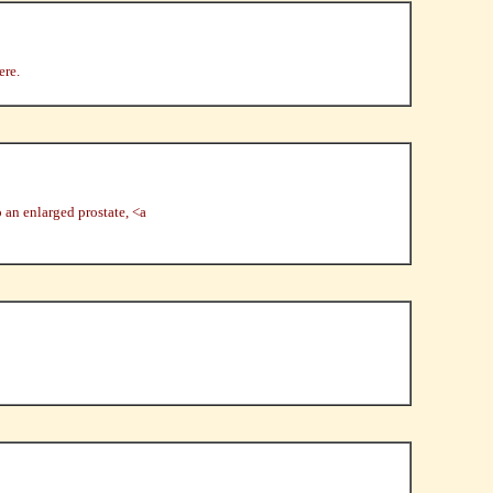
ere.
 an enlarged prostate, <a