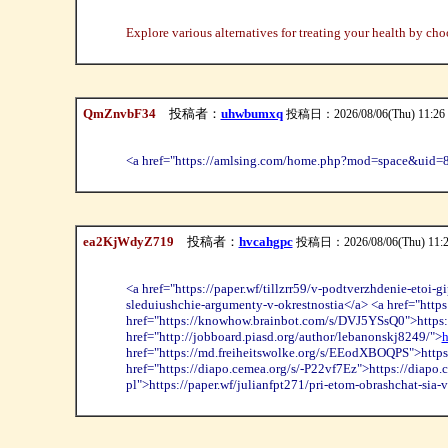
Explore various alternatives for treating your health by cho
QmZnvbF34
投稿者：
uhwbumxq
投稿日：2026/08/06(Thu) 11:26
<a href="https://amlsing.com/home.php?mod=space&uid
ea2KjWdyZ719
投稿者：
hvcahgpc
投稿日：2026/08/06(Thu) 11:
<a href="https://paper.wf/tillzrr59/v-podtverzhdenie-etoi-g
sleduiushchie-argumenty-v-okrestnostia</a> <a href="http
href="https://knowhow.brainbot.com/s/DVJ5YSsQ0">https:/
href="http://jobboard.piasd.org/author/lebanonskj8249/">
h
href="https://md.freiheitswolke.org/s/EEodXBOQPS">https
href="https://diapo.cemea.org/s/-P22vf7Ez">https://diapo.
pl">https://paper.wf/julianfpt271/pri-etom-obrashchat-si