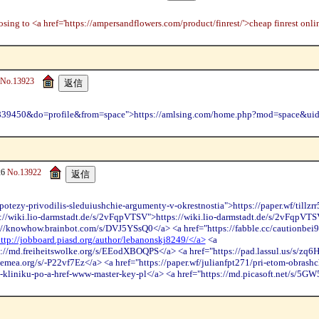
osing to <a href='https://ampersandflowers.com/product/finrest/'>cheap finrest onli
No.13923
=839450&do=profile&from=space">https://amlsing.com/home.php?mod=space&ui
26
No.13922
ipotezy-privodilis-sleduiushchie-argumenty-v-okrestnostia">https://paper.wf/tillzr
s://wiki.lio-darmstadt.de/s/2vFqpVTSV">https://wiki.lio-darmstadt.de/s/2vFqpVTS
/knowhow.brainbot.com/s/DVJ5YSsQ0</a> <a href="https://fabble.cc/cautionbei94
ttp://jobboard.piasd.org/author/lebanonskj8249/</a>
<a
://md.freiheitswolke.org/s/EEodXBOQPS</a> <a href="https://pad.lassul.us/s/zq
cemea.org/s/-P22vf7Ez</a> <a href="https://paper.wf/julianfpt271/pri-etom-obrash
a-v-kliniku-po-a-href-www-master-key-pl</a> <a href="https://md.picasoft.net/s/