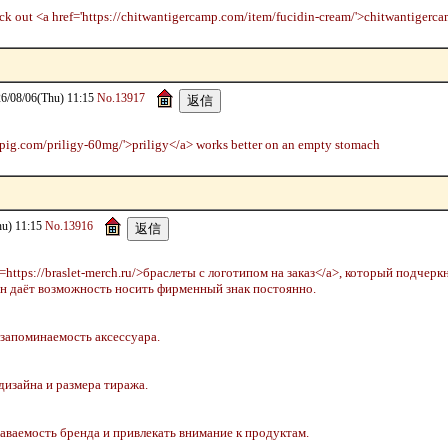
ck out <a href='https://chitwantigercamp.com/item/fucidin-cream/'>chitwantigerca
8/06(Thu) 11:15
No.13917
eapig.com/priligy-60mg/'>priligy</a> works better on an empty stomach
) 11:15
No.13916
https://braslet-merch.ru/>браслеты с логотипом на заказ</a>, который подчер
он даёт возможность носить фирменный знак постоянно.
запоминаемость аксессуара.
дизайна и размера тиража.
аваемость бренда и привлекать внимание к продуктам.