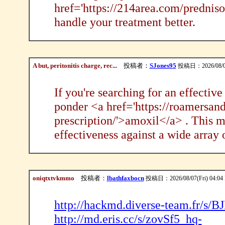
href='https://214area.com/predniso
handle your treatment better.
A but, peritonitis charge, rec...
投稿者：
SJones95
投稿日：2026/08/07(
If you're searching for an effective 
ponder <a href='https://roamersan
prescription/'>amoxil</a> . This m
effectiveness against a wide array o
oniqtxtvkmmo
投稿者：
lbathfaxbocn
投稿日：2026/08/07(Fri) 04:04
http://hackmd.diverse-team.fr/s
http://md.eris.cc/s/zovSf5_hq-