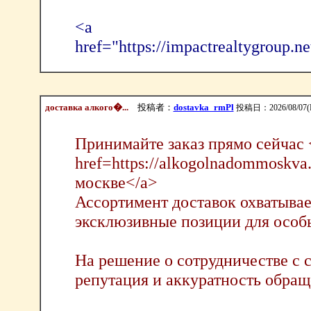
<a
href="https://impactrealtygroup.n
доставка алкого�...
投稿者：
dostavka_rmPl
投稿日：2026/08/07(Fr
Принимайте заказ прямо сейчас 
href=https://alkogolnadommoskva
москве</a>
Ассортимент доставок охватывае
эксклюзивные позиции для особы
На решение о сотрудничестве с 
репутация и аккуратность обращ