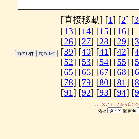
[直接移動] [
1
] [
2
] [
3
[
13
] [
14
] [
15
] [
16
] [
[
26
] [
27
] [
28
] [
29
] [
[
39
] [
40
] [
41
] [
42
] [
[
52
] [
53
] [
54
] [
55
] [
[
65
] [
66
] [
67
] [
68
] [
[
78
] [
79
] [
80
] [
81
] [
[
91
] [
92
] [
93
] [
94
] [
- 以下のフォームから自分
処理
記事No