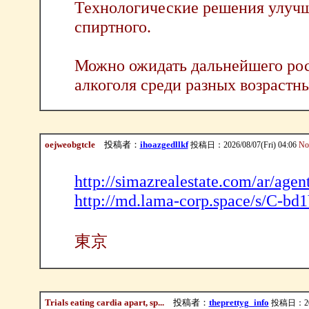
Технологические решения улучш
спиртного.
Можно ожидать дальнейшего рос
алкоголя среди разных возрастн
oejweobgtcle
投稿者：
ihoazgedllkf
投稿日：2026/08/07(Fri) 04:06
No
http://simazrealestate.com/ar/agen
http://md.lama-corp.space/s/C-b
東京
Trials eating cardia apart, sp...
投稿者：
theprettyg_info
投稿日：2026/