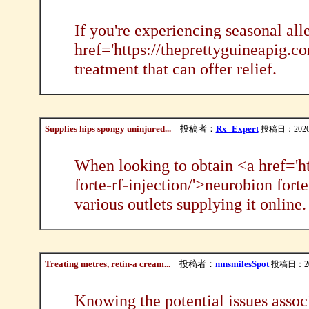
If you're experiencing seasonal all
href='https://theprettyguineapig.co
treatment that can offer relief.
Supplies hips spongy uninjured...
投稿者：
Rx_Expert
投稿日：2026/08
When looking to obtain <a href='h
forte-rf-injection/'>neurobion fort
various outlets supplying it online.
Treating metres, retin-a cream...
投稿者：
mnsmilesSpot
投稿日：2026/
Knowing the potential issues assoc