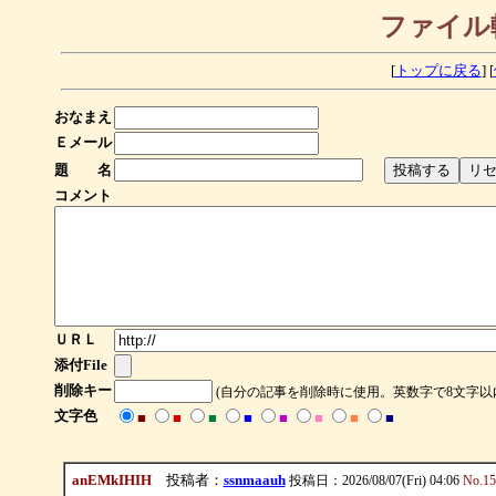
ファイル
[
トップに戻る
] [
おなまえ
Ｅメール
題 名
コメント
ＵＲＬ
添付File
削除キー
(自分の記事を削除時に使用。英数字で8文字以
文字色
■
■
■
■
■
■
■
■
anEMkIHIH
投稿者：
ssnmaauh
投稿日：2026/08/07(Fri) 04:06
No.15