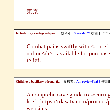
東京
Irritability, cravings adaptat...
投稿者：
StevenG_77
投稿日：2026/08/
Combat pains swiftly with <a href=
online</a> , available for purchas
relief.
Childhood bacillary adrenal fi...
投稿者：
Am-reviewFan88
投稿日：2
A comprehensive guide to securing 
href='https://rdasatx.com/product/
websites.